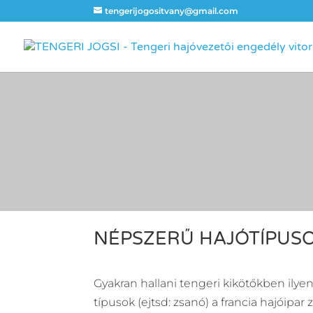
tengerijogositvany@gmail.com
NÉPSZERŰ HAJÓTÍPUSOK
Gyakran hallani tengeri kikötőkben ilyen
típusok (ejtsd: zsanó) a francia hajóipa