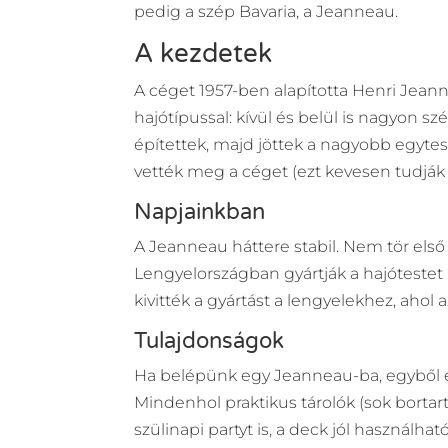
pedig a szép Bavaria, a Jeanneau.
A kezdetek
A céget 1957-ben alapította Henri Jean
hajótípussal: kívül és belül is nagyon s
építettek, majd jöttek a nagyobb egytes
vették meg a céget (ezt kevesen tudják 
Napjainkban
A Jeanneau háttere stabil. Nem tör első h
Lengyelországban gyártják a hajóteste
kivitték a gyártást a lengyelekhez, ahol
Tulajdonságok
Ha belépünk egy Jeanneau-ba, egyből é
Mindenhol praktikus tárolók (sok bortar
szülinapi partyt is, a deck jól használh