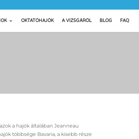
MOK
OKTATÓHAJÓK
A VIZSGÁRÓL
BLOG
FAQ
s, azok a hajók általában Jeanneau
 hajók többsége Bavaria, a kisebb része