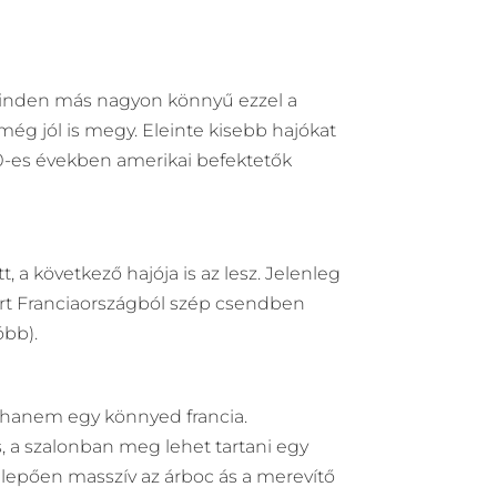
n minden más nagyon könnyű ezzel a
 még jól is megy. Eleinte kisebb hajókat
70-es években amerikai befektetők
, a következő hajója is az lesz. Jelenleg
ért Franciaországból szép csendben
óbb).
 hanem egy könnyed francia.
, a szalonban meg lehet tartani egy
eglepően masszív az árboc ás a merevítő