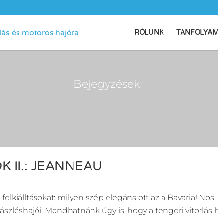
RÓLUNK
TANFOLYA
Bejegyzések
 II.: JEANNEAU
 felkiálltásokat: milyen szép elegáns ott az a Bavaria! No
r zászlóshajói. Mondhatnánk úgy is, hogy a tengeri vitorlás