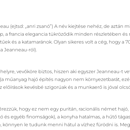
neau (ejtsd: „anri zsanó”) A név kiejtése nehéz, de aztá
zép, a francia elegancia tükröződik minden részletében és
tűek és a katamaránok. Olyan sikeres volt a cég, hogy a 
a Jeanneau-ról).
elyre, vevőköre biztos, hiszen aki egyszer Jeanneau-t vett
t (a műanyag hajó építés nagyon nem környezetbarát, ez
 az előírások kevésbé szigorúak és a munkaerő is jóval olcs
rezzük, hogy ez nem egy puritán, racionális német hajó,
tó és egyéb finomságok), a konyha hatalmas, a hűtő tágas
ató, könnyen le tudunk menni hátul a vízhez fürödni is. M