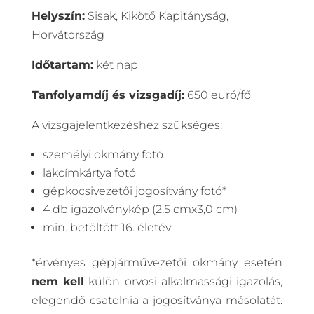
Helyszín:
Sisak, Kikötő Kapitányság,
Horvátország
Időtartam:
két nap
Tanfolyamdíj és vizsgadíj:
650 euró/fő
A vizsgajelentkezéshez szükséges:
személyi okmány fotó
lakcímkártya fotó
gépkocsivezetői jogosítvány fotó*
4 db igazolványkép (2,5 cmx3,0 cm)
min. betöltött 16. életév
*érvényes gépjárművezetői okmány esetén
nem kell
külön orvosi alkalmassági igazolás,
elegendő csatolnia a jogosítványa másolatát.