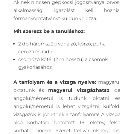
Akinek nincsen gépkocsi jogosítványa, orvosi
alkalmassági igazolást kell hoznia,
formanyomtatványt küldünk hozzá.
Mit szerezz be a tanuláshoz:
2 db háromszög vonalzó, körző, puha
ceruza és radír
csomózó kötél (2 m hosszú) a csomók
gyakorlásához
A tanfolyam és a vizsga nyelve:
magyarul
oktatunk és
magyarul vizsgázhatsz
, de
angolul/németül is tudunk oktatni és
angolul/németül is lehet vizsgázni, külföldi
vizsgázók is jöhetnek a tanfolyamra! A vizsga
alsó korhatára betöltött 16. életév, felső
korhatár nincsen. Szeretettel várunk Téged is,