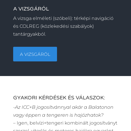
A VIZSGÁRÓL
A vizsga elméleti (szóbeli): térképi navigáció
és COLREG (közlekedési szabályok)
tantárgyakból.
A VIZSGÁRÓL
GYAKORI KÉRDÉSEK ÉS VÁLASZOK:
-Az ICC+B jogosítvánnyal akár a Balatonon
vagy éppen a tengeren is hajózhatok?
– Igen, belvízi+tengeri kombinált jogosítványt
szerzel, vitorlás és motoros hajókra egyaránt