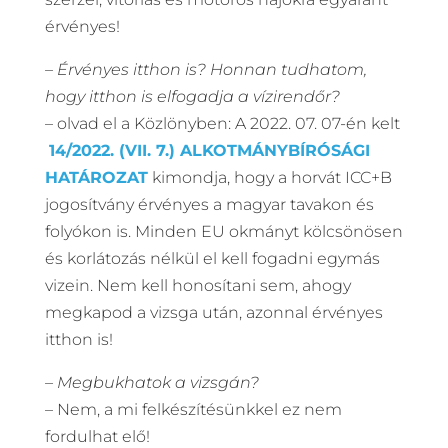
érvényes!
– Érvényes itthon is? Honnan tudhatom,
hogy itthon is elfogadja a vízirendőr?
– olvad el a Közlönyben: A 2022. 07. 07-én kelt
14/2022. (VII. 7.) ALKOTMÁNYBÍRÓSÁGI
HATÁROZAT
kimondja, hogy a horvát ICC+B
jogosítvány érvényes a magyar tavakon és
folyókon is. Minden EU okmányt kölcsönösen
és korlátozás nélkül el kell fogadni egymás
vizein. Nem kell honosítani sem, ahogy
megkapod a vizsga után, azonnal érvényes
itthon is!
– Megbukhatok a vizsgán?
– Nem, a mi felkészítésünkkel ez nem
fordulhat elő!