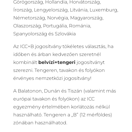
Görögország, Hollandia,
Horvátország,
Írország, Lengyelország, Litvánia, Luxemburg,
Németország, Norvégia, Magyarország,
Olaszország, Portugália, Románia,
Spanyolország és Szlovákia
Az ICC+B jogosítvány tökéletes választás, ha
időben és árban kedvezően szeretnél
kombinált
belvízi+tengeri
jogosítványt
szerezni. Tengeren, tavakon és folyókon
érvényes nemzetközi jogosítvány!
A Balatonon, Dunán és Tiszán (valamint más
európai tavakon és folyókon) az ICC
egyezmény értelmében korlátozás nélkül
használható. Tengeren a „B” (12 mérföldes)
zónában használhatod.