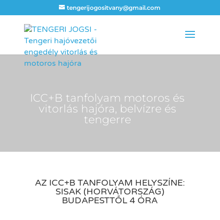
tengerijogositvany@gmail.com
ICC+B tanfolyam motoros és
vitorlás hajóra, belvízre és
tengerre
AZ ICC+B TANFOLYAM HELYSZÍNE:
SISAK (HORVÁTORSZÁG)
BUDAPESTTŐL 4 ÓRA