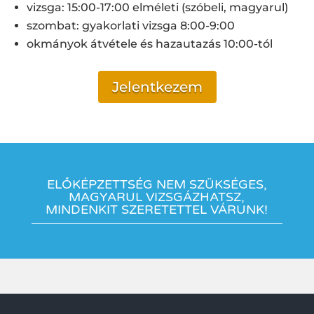
vizsga: 15:00-17:00 elméleti (szóbeli, magyarul)
szombat: gyakorlati vizsga 8:00-9:00
okmányok átvétele és hazautazás 10:00-tól
Jelentkezem
ELŐKÉPZETTSÉG NEM SZÜKSÉGES,
MAGYARUL VIZSGÁZHATSZ,
MINDENKIT SZERETETTEL VÁRUNK!