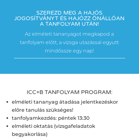
SZEREZD MEG A HAJÓS
JOGOSÍTVÁNYT ÉS HAJÓZZ ÖNÁLLÓAN
A TANFOLYAM UTÁN!
Az elméleti tananyagot megkapod a
tanfolyam előtt, a vizsga utazással egyutt
mindőssze egy nap!
ICC+B TANFOLYAM PROGRAM:
elméleti tananyag átadása jelentkezéskor
előre tanulás szükséges!
tanfolyamkezdés: péntek 13:30
elméleti oktatás (vizsgafeladatok
begyakorlása)