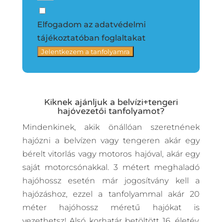
y
+
Elfogadom az adatvédelmi
3
tájékoztatóban foglaltakat
6
Jelentkezem a tanfolyamra
Kiknek ajánljuk a belvízi+tengeri
hajóvezetői tanfolyamot?
Mindenkinek, akik önállóan szeretnének
hajózni a belvízen vagy tengeren akár egy
bérelt vitorlás vagy motoros hajóval, akár egy
saját motorcsónakkal. 3 métert meghaladó
hajóhossz esetén már jogosítvány kell a
hajózáshoz, ezzel a tanfolyammal akár 20
méter hajóhossz méretű hajókat is
vezethetsz! Alsó korhatár betöltött 16. életév,