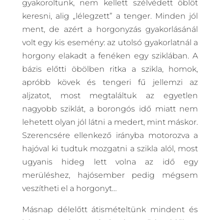
gyakoroltunk, nem kellett szélvédett öblöt
keresni, alig „lélegzett” a tenger. Minden jól
ment, de azért a horgonyzás gyakorlásánál
volt egy kis esemény: az utolsó gyakorlatnál a
horgony elakadt a fenéken egy sziklában. A
bázis előtti öbölben ritka a szikla, homok,
apróbb kövek és tengeri fű jellemzi az
aljzatot, most megtaláltuk az egyetlen
nagyobb sziklát, a borongós idő miatt nem
lehetett olyan jól látni a medert, mint máskor.
Szerencsére ellenkező irányba motorozva a
hajóval ki tudtuk mozgatni a szikla alól, most
ugyanis hideg lett volna az idő egy
merüléshez, hajósember pedig mégsem
veszítheti el a horgonyt…
Másnap délelőtt átismételtünk mindent és