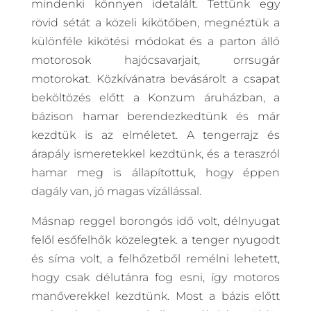
mindenki könnyen idetalált. Tettünk egy
rövid sétát a közeli kikötőben, megnéztük a
különféle kikötési módokat és a parton álló
motorosok hajócsavarjait, orrsugár
motorokat. Közkívánatra bevásárolt a csapat
beköltözés előtt a Konzum áruházban, a
bázison hamar berendezkedtünk és már
kezdtük is az elméletet. A tengerrajz és
árapály ismeretekkel kezdtünk, és a teraszról
hamar meg is állapítottuk, hogy éppen
dagály van, jó magas vízállással.
Másnap reggel borongós idő volt, délnyugat
felől esőfelhők közelegtek. a tenger nyugodt
és síma volt, a felhőzetből remélni lehetett,
hogy csak délutánra fog esni, így motoros
manőverekkel kezdtünk. Most a bázis előtt