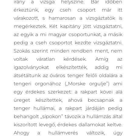
irány a vizsga helyszíne. Bár időben
érkeztünk, egy cseh csoport már itt
várakozott, s hamarosan a vizsgáztatók is
megérkeztek. Két kapitány jött vizsgáztatni,
az egyik a mi magyar csoportunkat, a másik
pedig a cseh csoportot kezdte vizsgáztatni.
Szokás szerint minden rendben ment, nem
voltak váratlan kérdések. Amíg az
igazolványokat elkészítették, addig mi
átsétáltunk az óváros tenger felőli oldalára a
tengeri orgonához („Morske orgulje”) ami
egy érdekes szerkezet: a rakpart kövei alá
üreget készítettek, ahová becsapnak a
tenger hullámai, a rakpart járdáján pedig
behangolt „sípokon” távozik a hullámzás által
kiszorított levegő, érdekes dallamokat keltve.
Ahogy a hullámverés változik, úgy