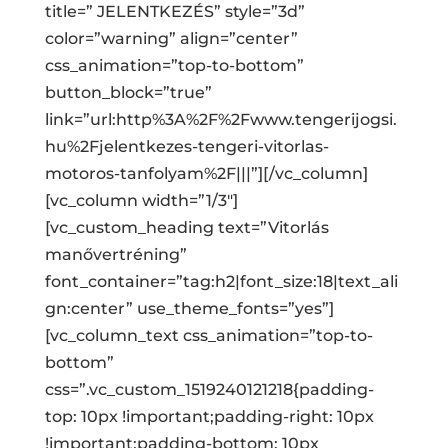
title=” JELENTKEZÉS” style=”3d”
color=”warning” align=”center”
css_animation=”top-to-bottom”
button_block=”true”
link=”url:http%3A%2F%2Fwww.tengerijogsi.
hu%2Fjelentkezes-tengeri-vitorlas-
motoros-tanfolyam%2F|||”][/vc_column]
[vc_column width=”1/3″]
[vc_custom_heading text=”Vitorlás
manővertréning”
font_container=”tag:h2|font_size:18|text_ali
gn:center” use_theme_fonts=”yes”]
[vc_column_text css_animation=”top-to-
bottom”
css=”.vc_custom_1519240121218{padding-
top: 10px !important;padding-right: 10px
!important;padding-bottom: 10px