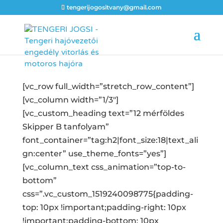
tengerijogositvany@gmail.com
[vc_row full_width=”stretch_row_content”]
[vc_column width=”1/3″]
[vc_custom_heading text=”12 mérföldes
Skipper B tanfolyam”
font_container=”tag:h2|font_size:18|text_ali
gn:center” use_theme_fonts=”yes”]
[vc_column_text css_animation=”top-to-
bottom”
css=”.vc_custom_1519240098775{padding-
top: 10px !important;padding-right: 10px
!important;padding-bottom: 10px