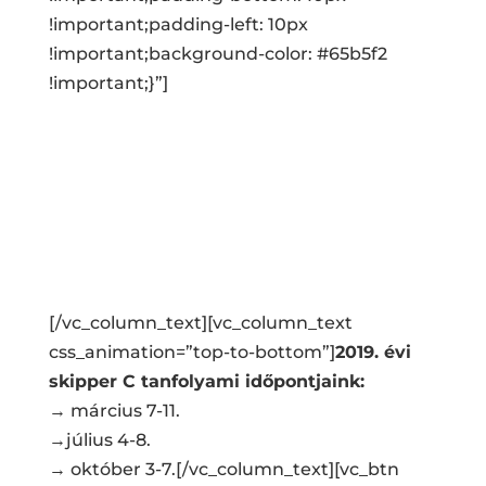
!important;padding-left: 10px
!important;background-color: #65b5f2
!important;}”]
A tanfolyamdíj 600 euró, mely tartalmazza:
gyakorlati oktatást
elméleti oktatást, felkészítést a hajóvezetői
vizsgára, tananyagot
szállodai szállást, reggelivel
A hatósági vizsgadíj 875 kuna
[/vc_column_text][vc_column_text
css_animation=”top-to-bottom”]
2019. évi
skipper C tanfolyami időpontjaink:
→ március 7-11.
→július 4-8.
→ október 3-7.[/vc_column_text][vc_btn