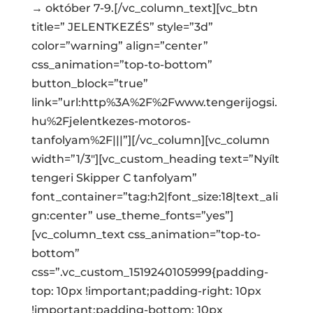
→ október 7-9.[/vc_column_text][vc_btn
title=” JELENTKEZÉS” style=”3d”
color=”warning” align=”center”
css_animation=”top-to-bottom”
button_block=”true”
link=”url:http%3A%2F%2Fwww.tengerijogsi.
hu%2Fjelentkezes-motoros-
tanfolyam%2F|||”][/vc_column][vc_column
width=”1/3″][vc_custom_heading text=”Nyílt
tengeri Skipper C tanfolyam”
font_container=”tag:h2|font_size:18|text_ali
gn:center” use_theme_fonts=”yes”]
[vc_column_text css_animation=”top-to-
bottom”
css=”.vc_custom_1519240105999{padding-
top: 10px !important;padding-right: 10px
!important;padding-bottom: 10px