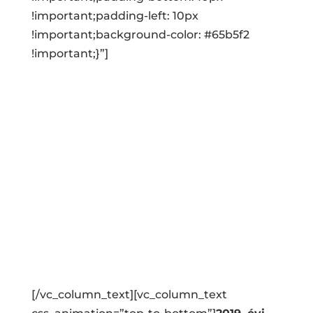
!important;padding-left: 10px
!important;background-color: #65b5f2
!important;}”]
A manővertréning tanfolyamdíja 300 Euro,
amely tartalmazza:
gyakorlati oktatást, szállodai szállást,
reggelivel, hajó üzemanyagdíjakat és
kikötői díjakat.
A tanfolyamdíj 300 Euro, ebből a szállásdíj
(70 Euro) jelentkezéskor fizetendő
átutalással a hotel számlájára, a
fennmaradó rész (230 Euro), pedig a
tanfolyam megkezdésekor fizetendő.
[/vc_column_text][vc_column_text