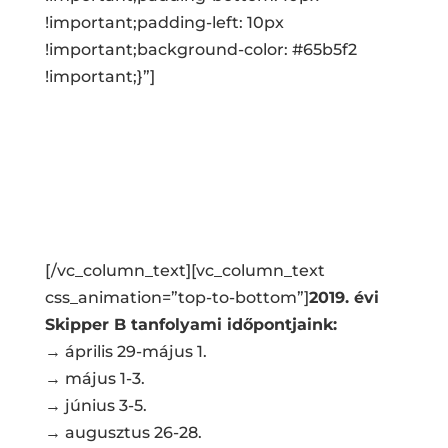
!important;padding-left: 10px
!important;background-color: #65b5f2
!important;}”]
A tanfolyamdíj 300 euró, mely tartalmazza:
Elméleti oktatást, tananyagot, gyakorlati
oktatást Honda 100 LE motoros hajón,
szállodai szállást, reggelivel
A hatósági vizsgadíj 875 kuna
[/vc_column_text][vc_column_text
css_animation=”top-to-bottom”]
2019. évi
Skipper B tanfolyami időpontjaink:
→ április 29-május 1.
→ május 1-3.
→ június 3-5.
→ augusztus 26-28.