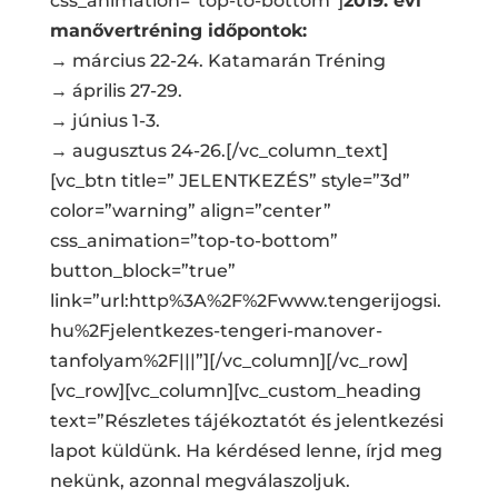
css_animation=”top-to-bottom”]
2019. évi
manővertréning időpontok:
→ március 22-24. Katamarán Tréning
→ április 27-29.
→ június 1-3.
→ augusztus 24-26.[/vc_column_text]
[vc_btn title=” JELENTKEZÉS” style=”3d”
color=”warning” align=”center”
css_animation=”top-to-bottom”
button_block=”true”
link=”url:http%3A%2F%2Fwww.tengerijogsi.
hu%2Fjelentkezes-tengeri-manover-
tanfolyam%2F|||”][/vc_column][/vc_row]
[vc_row][vc_column][vc_custom_heading
text=”Részletes tájékoztatót és jelentkezési
lapot küldünk. Ha kérdésed lenne, írjd meg
nekünk, azonnal megválaszoljuk.