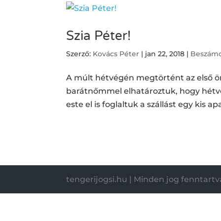
Szia Péter!
Szerző:
Kovács Péter
|
jan 22, 2018
|
Beszámo
A múlt hétvégén megtörtént az első ön
barátnőmmel elhatároztuk, hogy hétvé
este el is foglaltuk a szállást egy kis
tengerijogsi.hu | Minden jog fenntartv