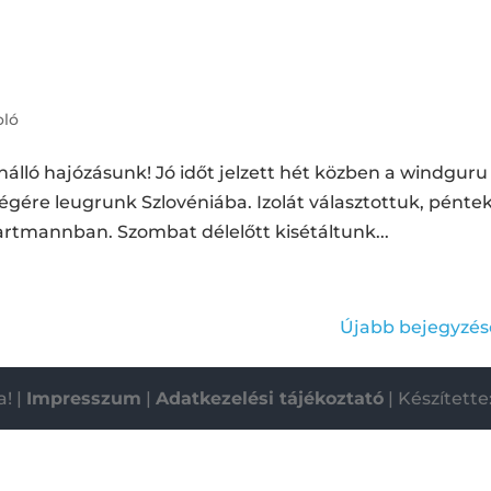
ló
álló hajózásunk! Jó időt jelzett hét közben a windguru
gére leugrunk Szlovéniába. Izolát választottuk, pénte
 apartmannban. Szombat délelőtt kisétáltunk...
Újabb bejegyzés
a! |
Impresszum
|
Adatkezelési tájékoztató
| Készítet