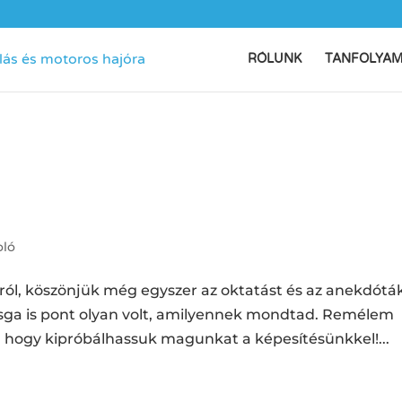
RÓLUNK
TANFOLYA
ló
ól, köszönjük még egyszer az oktatást és az anekdóták
zsga is pont olyan volt, amilyennek mondtad. Remélem
, hogy kipróbálhassuk magunkat a képesítésünkkel!...