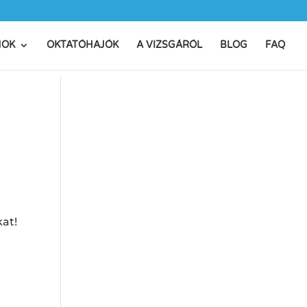
MOK
OKTATÓHAJÓK
A VIZSGÁRÓL
BLOG
FAQ
at!