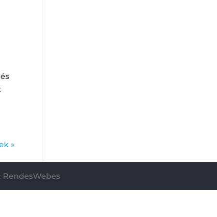
 és
k
ek »
te: RendesWebes