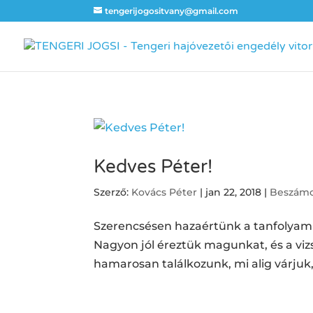
tengerijogositvany@gmail.com
Kedves Péter!
Szerző:
Kovács Péter
|
jan 22, 2018
|
Beszámo
Szerencsésen hazaértünk a tanfolyamr
Nagyon jól éreztük magunkat, és a vi
hamarosan találkozunk, mi alig várjuk