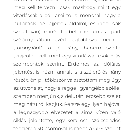
meg kell tervezni, csak máshogy, mint egy
vitorlással: a cél, ami te is mondtál, hogy a
hullámok ne jöjjenek oldalról, és (ahol sok
sziget van) minél többet menjünk a part
szélárnyékában, ezért legtöbbször nem a
„toronyiránt” a jó irány, hanem szinte
„krajcolni” kell, mint egy vitorlással, csak más
szempontok szerint. Érdemes az időjárás
jelentést is nézni, annak is a szélerő és irány
részét, én pl. többször választottam meg úgy
az útvonalat, hogy a reggeli gyengébb széllel
szemben menjünk, a délutáni erősebb szelet
meg hátulról kapjuk. Persze egy ilyen hajóval
a legnagyobb élvezetet a sima vízen való
siklás jelentette, egy kora esti szélcsendes
tengeren 30 csomóval is ment a GPS szerint