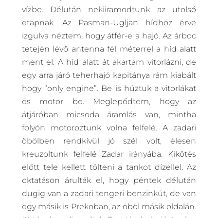
vízbe. Délután nekiiramodtunk az utolsó
etapnak. Az Pasman-Ugljan hídhoz érve
izgulva néztem, hogy átfér-e a hajó. Az árboc
tetején lévő antenna fél méterrel a híd alatt
ment el. A híd alatt át akartam vitorlázni, de
egy arra járó teherhajó kapitánya rám kiabált
hogy “only engine”. Be is húztuk a vitorlákat
és motor be. Meglepődtem, hogy az
átjáróban micsoda áramlás van, mintha
folyón motoroztunk volna felfelé. A zadari
öbölben rendkívül jó szél volt, élesen
kreuzoltunk felfelé Zadar irányába. Kikötés
előtt tele kellett tölteni a tankot dízellel. Az
oktatáson árulták el, hogy péntek délután
dugig van a zadari tengeri benzinkút, de van
egy másik is Prekoban, az öböl másik oldalán.