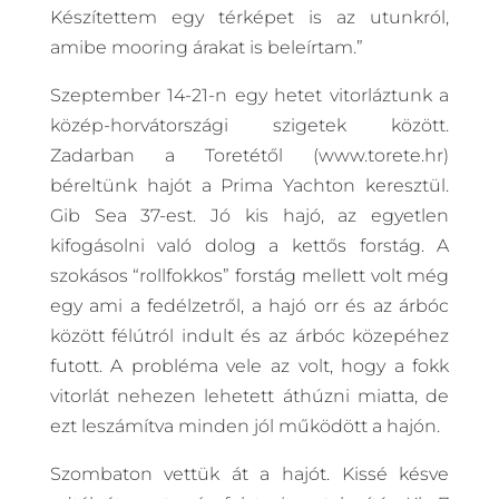
Készítettem egy térképet is az utunkról,
amibe mooring árakat is beleírtam.”
Szeptember 14-21-n egy hetet vitorláztunk a
közép-horvátországi szigetek között.
Zadarban a Toretétől (www.torete.hr)
béreltünk hajót a Prima Yachton keresztül.
Gib Sea 37-est. Jó kis hajó, az egyetlen
kifogásolni való dolog a kettős forstág. A
szokásos “rollfokkos” forstág mellett volt még
egy ami a fedélzetről, a hajó orr és az árbóc
között félútról indult és az árbóc közepéhez
futott. A probléma vele az volt, hogy a fokk
vitorlát nehezen lehetett áthúzni miatta, de
ezt leszámítva minden jól működött a hajón.
Szombaton vettük át a hajót. Kissé késve