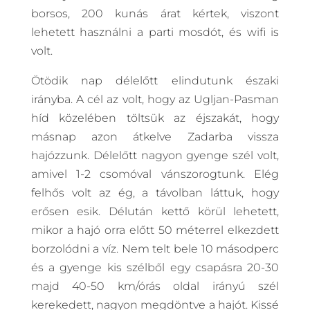
borsos, 200 kunás árat kértek, viszont
lehetett használni a parti mosdót, és wifi is
volt.
Ötödik nap délelőtt elindutunk északi
irányba. A cél az volt, hogy az Ugljan-Pasman
híd közelében töltsük az éjszakát, hogy
másnap azon átkelve Zadarba vissza
hajózzunk. Délelőtt nagyon gyenge szél volt,
amivel 1-2 csomóval vánszorogtunk. Elég
felhős volt az ég, a távolban láttuk, hogy
erősen esik. Délután kettő körül lehetett,
mikor a hajó orra előtt 50 méterrel elkezdett
borzolódni a víz. Nem telt bele 10 másodperc
és a gyenge kis szélből egy csapásra 20-30
majd 40-50 km/órás oldal irányú szél
kerekedett, nagyon megdöntve a hajót. Kissé