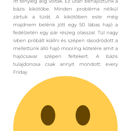
Itt tényleg alig voltak. Ez után behajóztunk a
bázis kikötőbe. Minden probléma nélkül
zártuk a túrát. A kikötőben este még
majdnem belénk jött egy 50 lábas hajó a
fedélzetén egy pár részeg olasszal. Túl nagy
ívben próbált kiállni és szépen rásodródott a
mellettünk álló hajó mooring kötelére amit a
hajócsavar szépen feltekert. A bázis
tulajdonosa csak annyit mondott: every
Friday