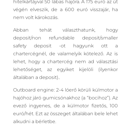
hitelkártáyval 50 lábas hajóra. A 175 euró az út
végén elveszik, de a 600 euró visszajár, ha
nem volt károkozás.
Abban tehát választhatunk, hogy
deposit/non refundable deposit/smaller
safety deposit -ot hagyunk ott a
chartercégnél, de valamelyik kötelező. Az is
lehet, hogy a chartercég nem ad választási
lehetőséget, az egyiket kijelöli (ilyenkor
általában a deposit)..
Outboard engine: 2-4 lóerő körüli külmotor a
hajóhoz járó gumicsónakhoz (a “bocihoz”). Az
evező ingyenes, de a külmotor fizetős, 100
euró/hét. Ezt az összeget általában bele lehet
alkudni a bérletbe.