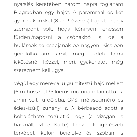
nyaralás keretében három napra foglaltam
Biogradban egy hajót. A párommal és két
gyermekünkkel (8 és 3 évesek) hajóztam, így
szempont volt, hogy könnyen lehessen
fürdeni/napozni a csónakból is, de a
hullámok se csapjanak be nagyon. Kicsiben
gondolkoztam, amit meg tudok fogni
kikötésnél kézzel, mert gyakorlatot még
szereznem kell ugye.
Végül egy merev aljú gumitestű hajó mellett
(6 m hosszú, 135 lóerős motorral) döntöttünk,
amin volt fürdőlétra, GPS, mélységmérő és
édesvízű(!) zuhany is. A bérbeadó adott a
behajózható területről egy (a vizsgán is
használt Male Karte) horvát tengerészeti
térképet, külön bejelölve és szóban is