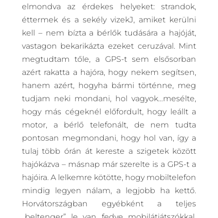
elmondva az érdekes helyeket: strandok,
éttermek és a sekély vizekJ, amiket kerülni
kell – nem bízta a bérlők tudására a hajóját,
vastagon bekarikázta ezeket ceruzával. Mint
megtudtam tőle, a GPS-t sem elsősorban
azért rakatta a hajóra, hogy nekem segítsen,
hanem azért, hogyha bármi történne, meg
tudjam neki mondani, hol vagyok…mesélte,
hogy más cégeknél előfordult, hogy leállt a
motor, a bérlő telefonált, de nem tudta
pontosan megmondani, hogy hol van, így a
tulaj több órán át kereste a szigetek között
hajókázva – másnap már szerelte is a GPS-t a
hajóira. A lelkemre kötötte, hogy mobiltelefon
mindig legyen nálam, a legjobb ha kettő.
Horvátországban egyébként a teljes
„beltenger” le van fedve mobilátjátszókkal,