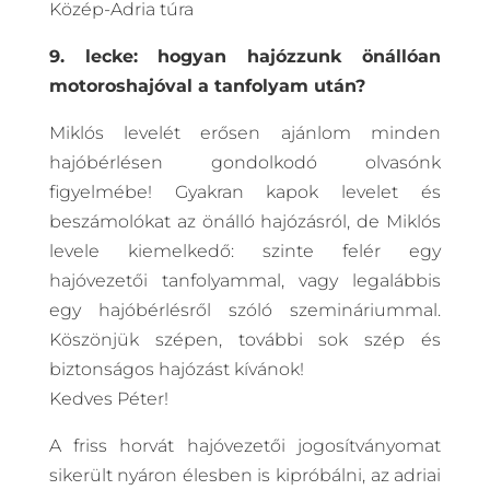
Közép-Adria túra
9. lecke: hogyan hajózzunk önállóan
motoroshajóval a tanfolyam után?
Miklós levelét erősen ajánlom minden
hajóbérlésen gondolkodó olvasónk
figyelmébe! Gyakran kapok levelet és
beszámolókat az önálló hajózásról, de Miklós
levele kiemelkedő: szinte felér egy
hajóvezetői tanfolyammal, vagy legalábbis
egy hajóbérlésről szóló szemináriummal.
Köszönjük szépen, további sok szép és
biztonságos hajózást kívánok!
Kedves Péter!
A friss horvát hajóvezetői jogosítványomat
sikerült nyáron élesben is kipróbálni, az adriai