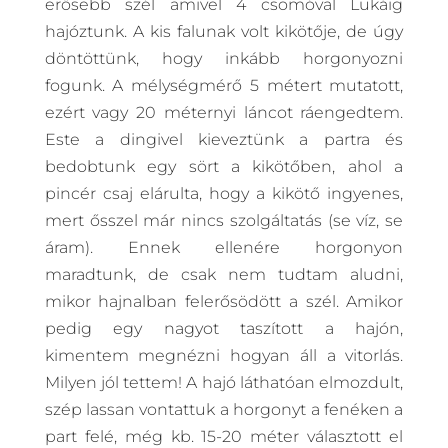
erősebb szél amivel 4 csomóval Lukáig
hajóztunk. A kis falunak volt kikötője, de úgy
döntöttünk, hogy inkább horgonyozni
fogunk. A mélységmérő 5 métert mutatott,
ezért vagy 20 méternyi láncot ráengedtem.
Este a dingivel kieveztünk a partra és
bedobtunk egy sört a kikötőben, ahol a
pincér csaj elárulta, hogy a kikötő ingyenes,
mert ősszel már nincs szolgáltatás (se víz, se
áram). Ennek ellenére horgonyon
maradtunk, de csak nem tudtam aludni,
mikor hajnalban felerősödött a szél. Amikor
pedig egy nagyot taszított a hajón,
kimentem megnézni hogyan áll a vitorlás.
Milyen jól tettem! A hajó láthatóan elmozdult,
szép lassan vontattuk a horgonyt a fenéken a
part felé, még kb. 15-20 méter választott el