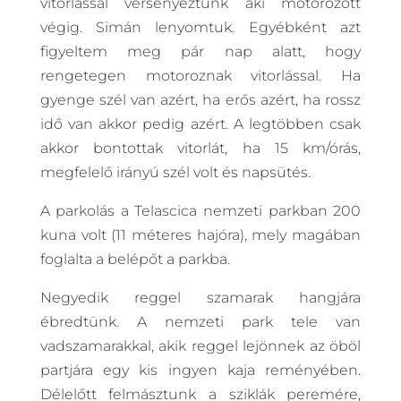
vitorlással versenyeztünk aki motorozott
végig. Simán lenyomtuk. Egyébként azt
figyeltem meg pár nap alatt, hogy
rengetegen motoroznak vitorlással. Ha
gyenge szél van azért, ha erős azért, ha rossz
idő van akkor pedig azért. A legtöbben csak
akkor bontottak vitorlát, ha 15 km/órás,
megfelelő irányú szél volt és napsütés.
A parkolás a Telascica nemzeti parkban 200
kuna volt (11 méteres hajóra), mely magában
foglalta a belépőt a parkba.
Negyedik reggel szamarak hangjára
ébredtünk. A nemzeti park tele van
vadszamarakkal, akik reggel lejönnek az öböl
partjára egy kis ingyen kaja reményében.
Délelőtt felmásztunk a sziklák peremére,