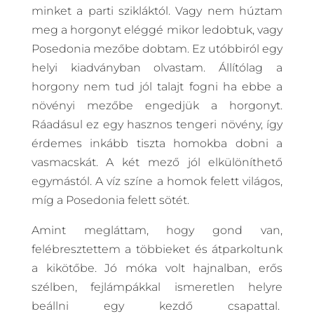
minket a parti szikláktól. Vagy nem húztam
meg a horgonyt eléggé mikor ledobtuk, vagy
Posedonia mezőbe dobtam. Ez utóbbiról egy
helyi kiadványban olvastam. Állítólag a
horgony nem tud jól talajt fogni ha ebbe a
növényi mezőbe engedjük a horgonyt.
Ráadásul ez egy hasznos tengeri növény, így
érdemes inkább tiszta homokba dobni a
vasmacskát. A két mező jól elkülöníthető
egymástól. A víz színe a homok felett világos,
míg a Posedonia felett sötét.
Amint megláttam, hogy gond van,
felébresztettem a többieket és átparkoltunk
a kikötőbe. Jó móka volt hajnalban, erős
szélben, fejlámpákkal ismeretlen helyre
beállni egy kezdő csapattal.