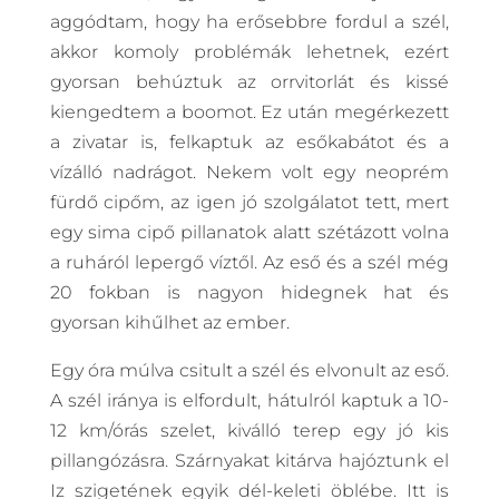
aggódtam, hogy ha erősebbre fordul a szél,
akkor komoly problémák lehetnek, ezért
gyorsan behúztuk az orrvitorlát és kissé
kiengedtem a boomot. Ez után megérkezett
a zivatar is, felkaptuk az esőkabátot és a
vízálló nadrágot. Nekem volt egy neoprém
fürdő cipőm, az igen jó szolgálatot tett, mert
egy sima cipő pillanatok alatt szétázott volna
a ruháról lepergő víztől. Az eső és a szél még
20 fokban is nagyon hidegnek hat és
gyorsan kihűlhet az ember.
Egy óra múlva csitult a szél és elvonult az eső.
A szél iránya is elfordult, hátulról kaptuk a 10-
12 km/órás szelet, kiválló terep egy jó kis
pillangózásra. Szárnyakat kitárva hajóztunk el
Iz szigetének egyik dél-keleti öblébe. Itt is