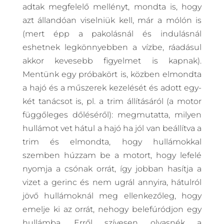
adtak megfelelő mellényt, mondta is, hogy
azt állandóan viselniük kell, már a mólón is
(mert épp a pakolásnál és indulásnál
eshetnek legkönnyebben a vízbe, ráadásul
akkor kevesebb figyelmet is kapnak).
Mentünk egy próbakört is, közben elmondta
a hajó és a műszerek kezelését és adott egy-
két tanácsot is, pl. a trim állításáról (a motor
függőleges dőléséről): megmutatta, milyen
hullámot vet hátul a hajó ha jól van beállítva a
trim és elmondta, hogy hullámokkal
szemben húzzam be a motort, hogy lefelé
nyomja a csónak orrát, így jobban hasítja a
vizet a gerinc és nem ugrál annyira, hátulról
jövő hullámoknál meg ellenkezőleg, hogy
emelje ki az orrát, nehogy belefúródjon egy
hullámba. Erről szívesen olvasnék a