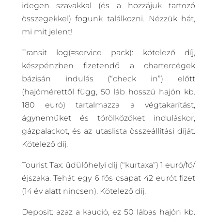
idegen szavakkal (és a hozzájuk tartozó
összegekkel) fogunk találkozni. Nézzük hát,
mi mit jelent!
Transit log(=service pack): kötelező díj,
készpénzben fizetendő a chartercégek
bázisán indulás (“check in”) előtt
(hajómérettől függ, 50 láb hosszú hajón kb.
180 euró) tartalmazza a végtakarítást,
ágyneműket és törölközőket induláskor,
gázpalackot, és az utaslista összeállítási díját.
Kötelező díj.
Tourist Tax: üdülőhelyi díj (“kurtaxa”) 1 euró/fő/
éjszaka. Tehát egy 6 fős csapat 42 eurót fizet
(14 év alatt nincsen). Kötelező díj.
Deposit: azaz a kaució, ez 50 lábas hajón kb.