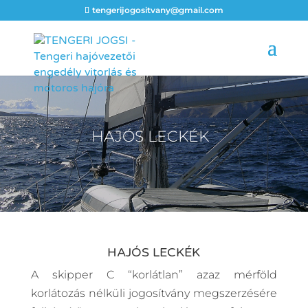
tengerijogositvany@gmail.com
HAJÓS LECKÉK
HAJÓS LECKÉK
A skipper C “korlátlan” azaz mérföld
korlátozás nélküli jogosítvány megszerzésére