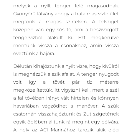
melyek a nyílt tenger felé magasodnak.
Gyönyörű látvány ahogy a hatalmas vízfelület
megtörik a magas szirteken. A félsziget
közepén van egy sós tó, ami a beszivárgott
tengervízből alakult ki. Ezt megkerülve
mentünk vissza a csónakhoz, amin vissza
eveztünk a hajóra.
Délután kihajóztunk a nyílt vízre, hogy kívülről
is megnézzük a sziklafalat. A tenger nyugodt
volt így a tövét pár tíz méterre
megközelítettük. Itt vigyázni kell, mert a szél
a fal tövében irányt vált hirtelen és könnyen
haváriában végződhet a manőver. A szűk
csatornán visszahajóztunk és Zut szigetének
egyik öblében álltunk rá megint egy bólyára.
A hely az ACI Marinához tarozik akik elég