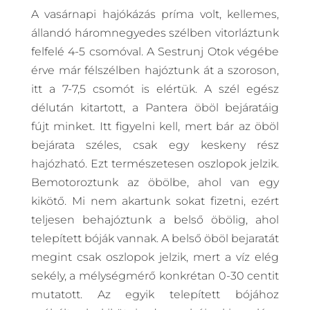
A vasárnapi hajókázás príma volt, kellemes,
állandó háromnegyedes szélben vitorláztunk
felfelé 4-5 csomóval. A Sestrunj Otok végébe
érve már félszélben hajóztunk át a szoroson,
itt a 7-7,5 csomót is elértük. A szél egész
délután kitartott, a Pantera öböl bejáratáig
fújt minket. Itt figyelni kell, mert bár az öböl
bejárata széles, csak egy keskeny rész
hajózható. Ezt természetesen oszlopok jelzik.
Bemotoroztunk az öbölbe, ahol van egy
kikötő. Mi nem akartunk sokat fizetni, ezért
teljesen behajóztunk a belső öbölig, ahol
telepített bóják vannak. A belső öböl bejaratát
megint csak oszlopok jelzik, mert a víz elég
sekély, a mélységmérő konkrétan 0-30 centit
mutatott. Az egyik telepített bójához