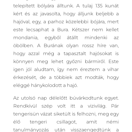
telepített bólyára álltunk. A tulaj 135 kunát
kért és az javasolta, hogy álljunk beljebb a
hajóval, egy, a parhoz közelebbi bójára, mert
este lecsaphat a Bura. Kétszer nem kellet
mondania, egyből átállt mindenki az
öbölben. A Burának olyan rossz híre van,
hogy azzal még a tapasztalt hajósokat is
könnyen meg lehet győzni bármiről. Este
igen jól aludtam, így nem éreztem a vihar
érkezését, de a többiek azt modták, hogy
eléggé hánykolodott a hajó.
Az utolsó nap délelőtt búvárkodtunk egyet.
Rendkívül szép volt itt a vizivilág. Pár
tengerisün vázat siketült is felhozni, meg egy
élő tengeri csillagot, amit némi
tanulmányozás után visszaengedtünk a