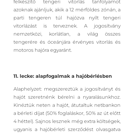
felkészítő tengeri vitorlás tanfolyamot
azoknak ajánljuk, akik a 12 mérföldes zónán, a
parti tengeren túl hajózva nyílt tengeri
vitorlázást is terveznek. A jogosítvány
nemzetközi, korlátlan, a világ összes
tengerére és óceánjára érvényes vitorlás és
motoros hajóra egyaránt.
11. lecke: alapfogalmak a hajóbérlésben
Alaphelyzet: megszereztük a jogosítványt és
hajót szeretnénk bérelni a nyaralásunkhoz.
Kinéztük neten a hajót, átutaltuk netbankon
a bérleti díjat (50% foglaláskor, 50% az út előtt
4 héttel). Sajnos lesznek még extra költségek,
ugyanis a hajóbérleti szerződést olvasgatva