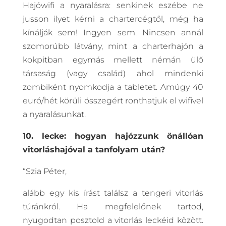
Hajówifi a nyaralásra: senkinek eszébe ne
jusson ilyet kérni a chartercégtől, még ha
kínálják sem! Ingyen sem. Nincsen annál
szomorúbb látvány, mint a charterhajón a
kokpitban egymás mellett némán ülő
társaság (vagy család) ahol mindenki
zombiként nyomkodja a tabletet. Amúgy 40
euró/hét körüli összegért ronthatjuk el wifivel
a nyaralásunkat.
10. lecke: hogyan hajózzunk önállóan
vitorláshajóval a tanfolyam után?
“Szia Péter,
alább egy kis írást találsz a tengeri vitorlás
túránkról. Ha megfelelőnek tartod,
nyugodtan posztold a vitorlás leckéid között.