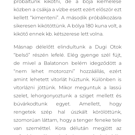
próbáltunk kikötni, de a bója kiemelése
közben a csákja a vízbe esett ezért először ezt
kellett “kimenteni”. A második próbálkozásra
sikeresen kikötöttünk. A bólya 180 kuna volt, a
kikötő ennek kb. kétszerese lett volna.
Másnap délelőtt elindultunk a Dugi Otok
“belső” részén lefelé. Elég gyenge szél fújt,
de mivel a Balatonon belém idegződött a
“nem lehet motorozni” hozzáállás, ezért
amint lehetett vitorlát húztunk. Különben is
vitorlázni jöttünk. Mikor meguntuk a lassú
szelet, lehorgonyoztunk a sziget mellett és
búvárkodtunk egyet. Amellett, hogy
rengetek szép hal úszkált körölöttünk,
szomorúan láttam, hogy a tenger feneke tele
van szeméttel. Kora délután megjött az