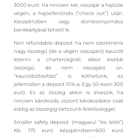
3000 euró. Ha nincsen kár, visszajár a hajózás
végén, a hajóellenőrzés (“check out”) után.
Készpénzben vagy dombornyomású
bankkártyával tehető le.
Non refundable deposit: ha nem szeretnénk
nagy összegű (de a végén visszajáró) kauciót
letenni a chartercégnél, akkor kisebb
összegű, de nem visszajáró ún.
“kaucióbiztosítást” is köthetünk, ez
jellemzően a deposit 10%-a. Egy 50-esen 300
euró. Ez az összeg akkor is elveszik, ha
nincsen károkozás, viszont károkozáskor csak
eddig az összegig tartozunk felelősséggel.
Smaller safety deposit: (magyarul “kis letét”)
Kb. 175 euró készpénzben+600 euró