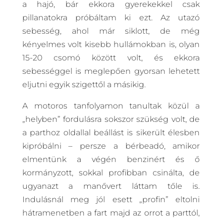
a hajó, bár ekkora gyerekekkel csak
pillanatokra próbáltam ki ezt. Az utazó
sebesség, ahol már siklott, de még
kényelmes volt kisebb hullámokban is, olyan
15-20 csomó között volt, és ekkora
sebességgel is meglepően gyorsan lehetett
eljutni egyik szigettől a másikig.
A motoros tanfolyamon tanultak közül a
„helyben” fordulásra sokszor szükség volt, de
a parthoz oldallal beállást is sikerült élesben
kipróbálni – persze a bérbeadó, amikor
elmentünk a végén benzinért és ő
kormányzott, sokkal profibban csinálta, de
ugyanazt a manővert láttam tőle is.
Indulásnál meg jól esett „profin” eltolni
hátramenetben a fart majd az orrot a parttól,