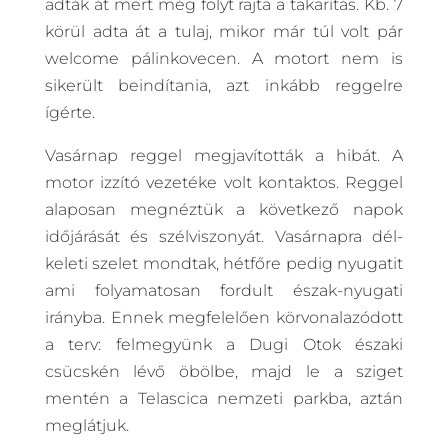
adták át mert még folyt rajta a takarítás. Kb. 7
körül adta át a tulaj, mikor már túl volt pár
welcome pálinkovecen. A motort nem is
sikerült beindítania, azt inkább reggelre
ígérte.
Vasárnap reggel megjavították a hibát. A
motor izzító vezetéke volt kontaktos. Reggel
alaposan megnéztük a következő napok
időjárását és szélviszonyát. Vasárnapra dél-
keleti szelet mondtak, hétfőre pedig nyugatit
ami folyamatosan fordult észak-nyugati
irányba. Ennek megfelelően körvonalazódott
a terv: felmegyünk a Dugi Otok északi
csücskén lévő öbölbe, majd le a sziget
mentén a Telascica nemzeti parkba, aztán
meglátjuk.