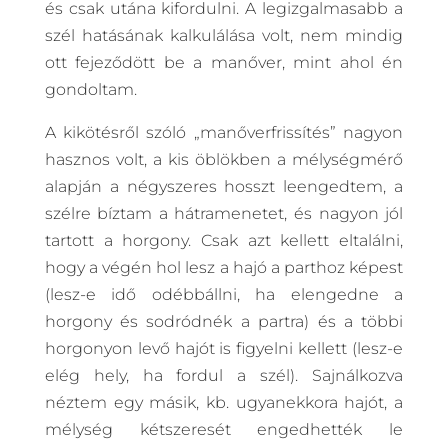
és csak utána kifordulni. A legizgalmasabb a
szél hatásának kalkulálása volt, nem mindig
ott fejeződött be a manőver, mint ahol én
gondoltam.
A kikötésről szóló „manőverfrissítés” nagyon
hasznos volt, a kis öblökben a mélységmérő
alapján a négyszeres hosszt leengedtem, a
szélre bíztam a hátramenetet, és nagyon jól
tartott a horgony. Csak azt kellett eltalálni,
hogy a végén hol lesz a hajó a parthoz képest
(lesz-e idő odébbállni, ha elengedne a
horgony és sodródnék a partra) és a többi
horgonyon levő hajót is figyelni kellett (lesz-e
elég hely, ha fordul a szél). Sajnálkozva
néztem egy másik, kb. ugyanekkora hajót, a
mélység kétszeresét engedhették le