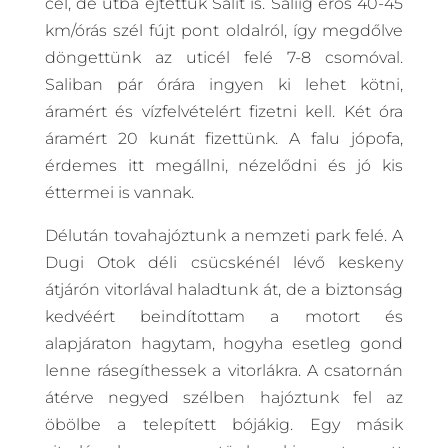
cél, de útba ejtettük Salit is. Saliig erős 40-45
km/órás szél fújt pont oldalról, így megdőlve
döngettünk az uticél felé 7-8 csomóval.
Saliban pár órára ingyen ki lehet kötni,
áramért és vízfelvételért fizetni kell. Két óra
áramért 20 kunát fizettünk. A falu jópofa,
érdemes itt megállni, nézelődni és jó kis
éttermei is vannak.
Délután tovahajóztunk a nemzeti park felé. A
Dugi Otok déli csücskénél lévő keskeny
átjárón vitorlával haladtunk át, de a biztonság
kedvéért beindítottam a motort és
alapjáraton hagytam, hogyha esetleg gond
lenne rásegíthessek a vitorlákra. A csatornán
átérve negyed szélben hajóztunk fel az
öbölbe a telepített bójákig. Egy másik