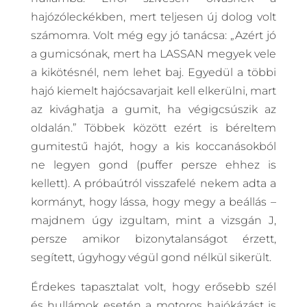
hajózóleckékben, mert teljesen új dolog volt
számomra. Volt még egy jó tanácsa: „Azért jó
a gumicsónak, mert ha LASSAN megyek vele
a kikötésnél, nem lehet baj. Egyedül a többi
hajó kiemelt hajócsavarjait kell elkerülni, mart
az kivághatja a gumit, ha végigcsúszik az
oldalán.” Többek között ezért is béreltem
gumitestű hajót, hogy a kis koccanásokból
ne legyen gond (puffer persze ehhez is
kellett). A próbaútról visszafelé nekem adta a
kormányt, hogy lássa, hogy megy a beállás –
majdnem úgy izgultam, mint a vizsgán J,
persze amikor bizonytalanságot érzett,
segített, úgyhogy végül gond nélkül sikerült.
Érdekes tapasztalat volt, hogy erősebb szél
és hullámok esetén a motoros hajókázást is