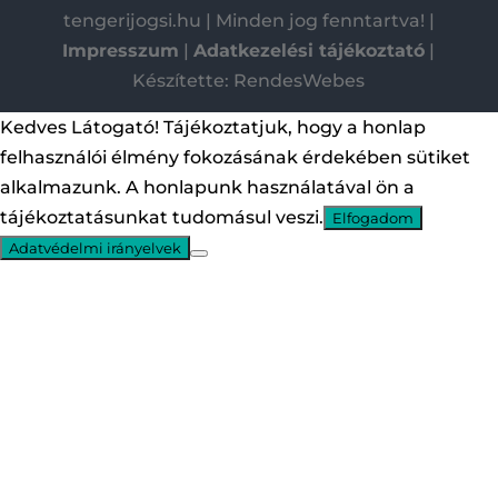
tengerijogsi.hu | Minden jog fenntartva! |
Impresszum
|
Adatkezelési tájékoztató
|
Készítette: RendesWebes
Kedves Látogató! Tájékoztatjuk, hogy a honlap
felhasználói élmény fokozásának érdekében sütiket
alkalmazunk. A honlapunk használatával ön a
tájékoztatásunkat tudomásul veszi.
Elfogadom
Adatvédelmi irányelvek