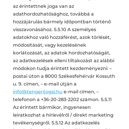
az érintettnek joga van az
adathordozhatósághoz, továbbá a
hozzájárulás bármely időpontban történő
visszavonásához. 5.5.10 A személyes
adatokhoz való hozzáférést, azok törlését,
módosítását, vagy kezelésének
korlátozását, az adatok hordozhatóságát,
az adatkezelések elleni tiltakozást az alábbi
módokon tudja érintett kezdeményezni: –
postai úton a 8000 Székesfehérvár Kossuth
u. 9. címen, – e-mail útján a
info@tengerijogsi.hu
e-mail címen, –
telefonon a +36-20-283-2202 számon. 5.5.11
Az érintett bármikor, ingyenesen
leiratkozhat a hírlevélről / direkt marketing
tevékenységről. 5.5.12 Az adatkezelés