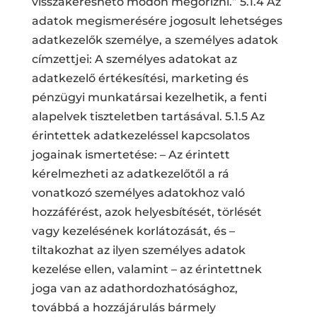
visszakereshető módon megőrizni.” 5.1.4 Az
adatok megismerésére jogosult lehetséges
adatkezelők személye, a személyes adatok
címzettjei: A személyes adatokat az
adatkezelő értékesítési, marketing és
pénzügyi munkatársai kezelhetik, a fenti
alapelvek tiszteletben tartásával. 5.1.5 Az
érintettek adatkezeléssel kapcsolatos
jogainak ismertetése: – Az érintett
kérelmezheti az adatkezelőtől a rá
vonatkozó személyes adatokhoz való
hozzáférést, azok helyesbítését, törlését
vagy kezelésének korlátozását, és –
tiltakozhat az ilyen személyes adatok
kezelése ellen, valamint – az érintettnek
joga van az adathordozhatósághoz,
továbbá a hozzájárulás bármely