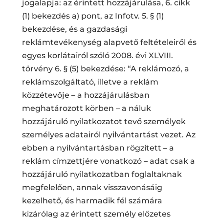
jogalapja: az érintett hozzájárulása, 6. cikk
(1) bekezdés a) pont, az Infotv. 5. § (1)
bekezdése, és a gazdasági
reklámtevékenység alapvető feltételeiről és
egyes korlátairól szóló 2008. évi XLVIII.
törvény 6. § (5) bekezdése: “A reklámozó, a
reklámszolgáltató, illetve a reklám
közzétevője – a hozzájárulásban
meghatározott körben – a náluk
hozzájáruló nyilatkozatot tevő személyek
személyes adatairól nyilvántartást vezet. Az
ebben a nyilvántartásban rögzített – a
reklám címzettjére vonatkozó – adat csak a
hozzájáruló nyilatkozatban foglaltaknak
megfelelően, annak visszavonásáig
kezelhető, és harmadik fél számára
kizárólag az érintett személy előzetes