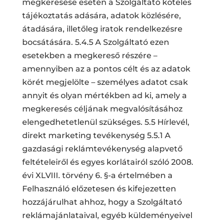
megkeresése esetén a Szolgáltató köteles
tájékoztatás adására, adatok közlésére,
átadására, illetőleg iratok rendelkezésre
bocsátására. 5.4.5 A Szolgáltató ezen
esetekben a megkereső részére –
amennyiben az a pontos célt és az adatok
körét megjelölte – személyes adatot csak
annyit és olyan mértékben ad ki, amely a
megkeresés céljának megvalósításához
elengedhetetlenül szükséges. 5.5 Hírlevél,
direkt marketing tevékenység 5.5.1 A
gazdasági reklámtevékenység alapvető
feltételeiről és egyes korlátairól szóló 2008.
évi XLVIII. törvény 6. §-a értelmében a
Felhasználó előzetesen és kifejezetten
hozzájárulhat ahhoz, hogy a Szolgáltató
reklámajánlataival, egyéb küldeményeivel