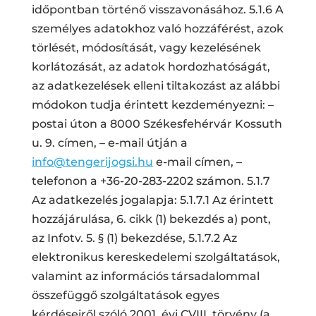
időpontban történő visszavonásához. 5.1.6 A
személyes adatokhoz való hozzáférést, azok
törlését, módosítását, vagy kezelésének
korlátozását, az adatok hordozhatóságát,
az adatkezelések elleni tiltakozást az alábbi
módokon tudja érintett kezdeményezni: –
postai úton a 8000 Székesfehérvár Kossuth
u. 9. címen, – e-mail útján a
info@tengerijogsi.hu
e-mail címen, –
telefonon a +36-20-283-2202 számon. 5.1.7
Az adatkezelés jogalapja: 5.1.7.1 Az érintett
hozzájárulása, 6. cikk (1) bekezdés a) pont,
az Infotv. 5. § (1) bekezdése, 5.1.7.2 Az
elektronikus kereskedelemi szolgáltatások,
valamint az információs társadalommal
összefüggő szolgáltatások egyes
kérdéseiről szóló 2001. évi CVIII. törvény (a