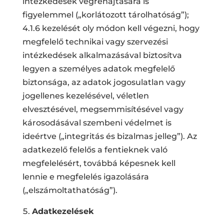
intézkedések végrehajtására is
figyelemmel („korlátozott tárolhatóság”);
4.1.6 kezelését oly módon kell végezni, hogy
megfelelő technikai vagy szervezési
intézkedések alkalmazásával biztosítva
legyen a személyes adatok megfelelő
biztonsága, az adatok jogosulatlan vagy
jogellenes kezelésével, véletlen
elvesztésével, megsemmisítésével vagy
károsodásával szembeni védelmet is
ideértve („integritás és bizalmas jelleg”). Az
adatkezelő felelős a fentieknek való
megfelelésért, továbbá képesnek kell
lennie e megfelelés igazolására
(„elszámoltathatóság”).
Adatkezelések