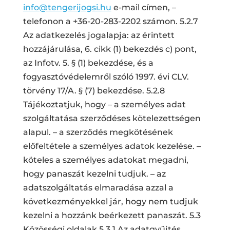
info@tengerijogsi.hu
e-mail címen, –
telefonon a +36-20-283-2202 számon. 5.2.7
Az adatkezelés jogalapja: az érintett
hozzájárulása, 6. cikk (1) bekezdés c) pont,
az Infotv. 5. § (1) bekezdése, és a
fogyasztóvédelemről szóló 1997. évi CLV.
törvény 17/A. § (7) bekezdése. 5.2.8
Tájékoztatjuk, hogy – a személyes adat
szolgáltatása szerződéses kötelezettségen
alapul. – a szerződés megkötésének
előfeltétele a személyes adatok kezelése. –
köteles a személyes adatokat megadni,
hogy panaszát kezelni tudjuk. – az
adatszolgáltatás elmaradása azzal a
következményekkel jár, hogy nem tudjuk
kezelni a hozzánk beérkezett panaszát. 5.3
Közösségi oldalak 5.3.1 Az adatgyűjtés