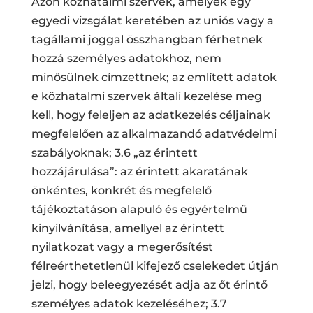
Azon közhatalmi szervek, amelyek egy
egyedi vizsgálat keretében az uniós vagy a
tagállami joggal összhangban férhetnek
hozzá személyes adatokhoz, nem
minősülnek címzettnek; az említett adatok
e közhatalmi szervek általi kezelése meg
kell, hogy feleljen az adatkezelés céljainak
megfelelően az alkalmazandó adatvédelmi
szabályoknak; 3.6 „az érintett
hozzájárulása”: az érintett akaratának
önkéntes, konkrét és megfelelő
tájékoztatáson alapuló és egyértelmű
kinyilvánítása, amellyel az érintett
nyilatkozat vagy a megerősítést
félreérthetetlenül kifejező cselekedet útján
jelzi, hogy beleegyezését adja az őt érintő
személyes adatok kezeléséhez; 3.7